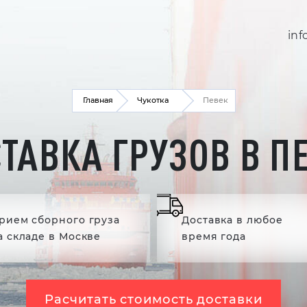
inf
Главная
Чукотка
Певек
ТАВКА ГРУЗОВ В П
рием сборного груза
Доставка в любое
а складе в Москве
время года
Расчитать стоимость доставки