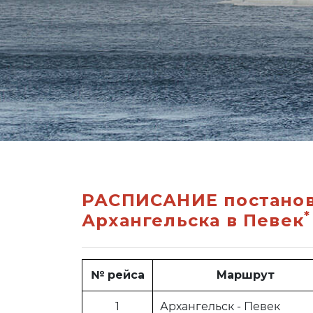
РАСПИСАНИЕ постановк
*
Архангельска в Певек
№ рейса
Маршрут
1
Архангельск - Певек