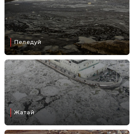
Пеледуй
Жатай