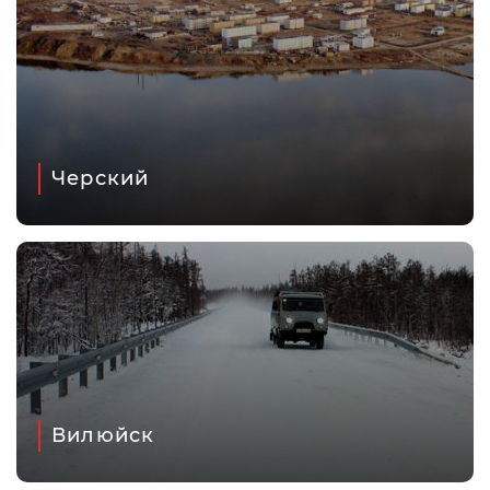
Черский
Вилюйск