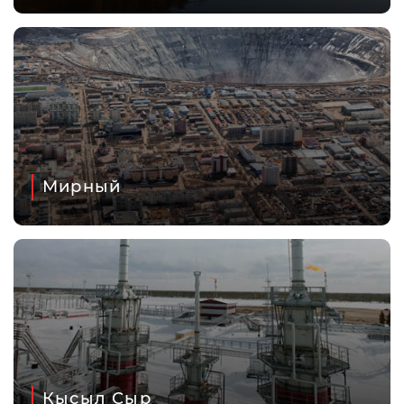
Мирный
Кысыл Сыр