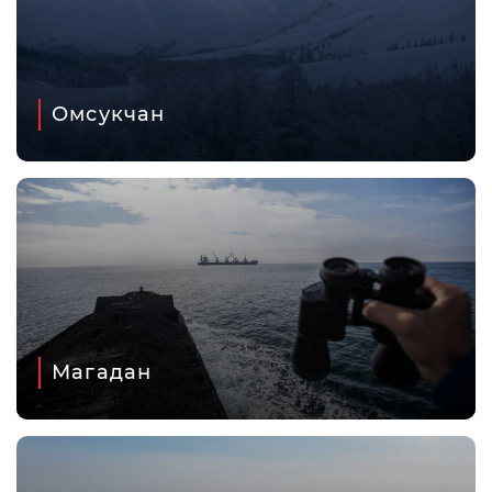
Омсукчан
Магадан