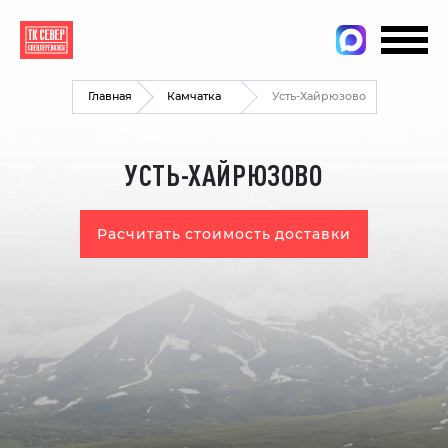
Главная
Камчатка
Усть-Хайрюзово
УСТЬ-ХАЙРЮЗОВО
Расчитать стоимость доставки