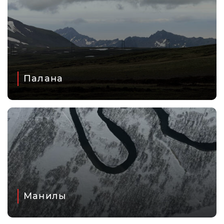
Палана
Манилы