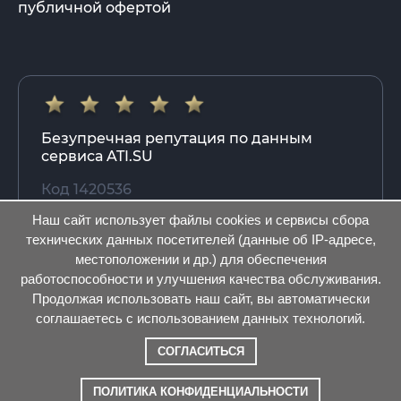
публичной офертой
Безупречная репутация по данным
сервиса ATI.SU
Код 1420536
Наш сайт использует файлы cookies и сервисы сбора
технических данных посетителей (данные об IP-адресе,
г. Москва, ул. Краснопресненская набережная,
местоположении и др.) для обеспечения
12
работоспособности и улучшения качества обслуживания.
Продолжая использовать наш сайт, вы автоматически
+7 495 798 8038
+7 383 280 4291
+7 800 777
соглашаетесь с использованием данных технологий.
5274
СОГЛАСИТЬСЯ
Разработка сайта «Конструктивные решения»
ПОЛИТИКА КОНФИДЕНЦИАЛЬНОСТИ